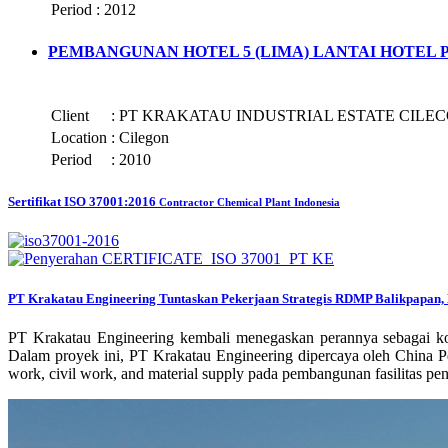
Period
:
2012
PEMBANGUNAN HOTEL 5 (LIMA) LANTAI HOTEL
Client
:
PT KRAKATAU INDUSTRIAL ESTATE CILEC
Location
:
Cilegon
Period
:
2010
Sertifikat ISO 37001:2016
Contractor Chemical Plant Indonesia
PT Krakatau Engineering Tuntaskan Pekerjaan Strategis RDMP Balikpapan, 
PT Krakatau Engineering kembali menegaskan perannya sebagai ko
Dalam proyek ini, PT Krakatau Engineering dipercaya oleh China P
work, civil work, and material supply pada pembangunan fasilitas 