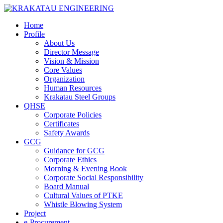
Home
Profile
About Us
Director Message
Vision & Mission
Core Values
Organization
Human Resources
Krakatau Steel Groups
QHSE
Corporate Policies
Certificates
Safety Awards
GCG
Guidance for GCG
Corporate Ethics
Morning & Evening Book
Corporate Social Responsibility
Board Manual
Cultural Values of PTKE
Whistle Blowing System
Project
e-Procurement