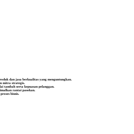
produk dan jasa berkualitas yang menguntungkan.
mitra strategis.
lai tambah serta kepuasan pelanggan.
timalkan rantai pasokan.
roses bisnis.