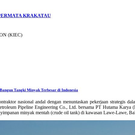
 PERMATA KRAKATAU
ON (KIEC)
Bangun Tangki Minyak Terbesar di Indonesia
ntraktor nasional andal dengan menuntaskan pekerjaan strategis d
etroleum Pipeline Engineering Co., Ltd. bersama PT Hutama Karya (P
penyimpanan minyak mentah (crude oil tank) di kawasan Lawe-Lawe, Ba