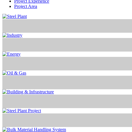
Project Experience
Project Area