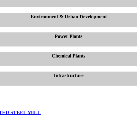
Environment & Urban Development
Power Plants
Chemical Plants
Infrastructure
TED STEEL MILL