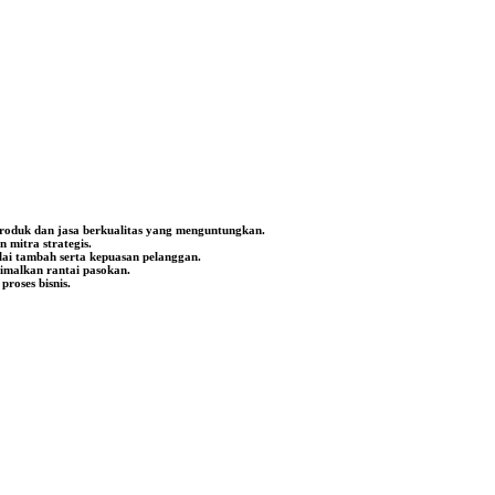
produk dan jasa berkualitas yang menguntungkan.
mitra strategis.
lai tambah serta kepuasan pelanggan.
timalkan rantai pasokan.
roses bisnis.