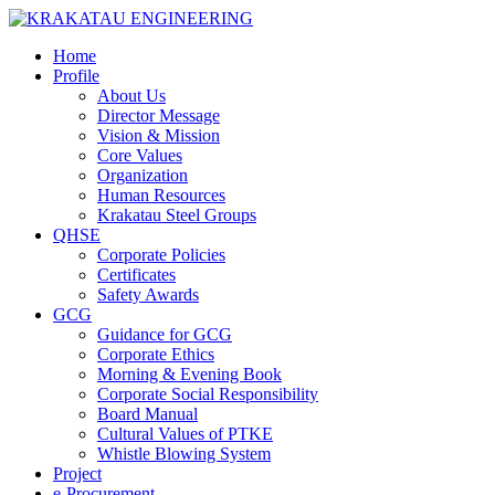
Home
Profile
About Us
Director Message
Vision & Mission
Core Values
Organization
Human Resources
Krakatau Steel Groups
QHSE
Corporate Policies
Certificates
Safety Awards
GCG
Guidance for GCG
Corporate Ethics
Morning & Evening Book
Corporate Social Responsibility
Board Manual
Cultural Values of PTKE
Whistle Blowing System
Project
e-Procurement