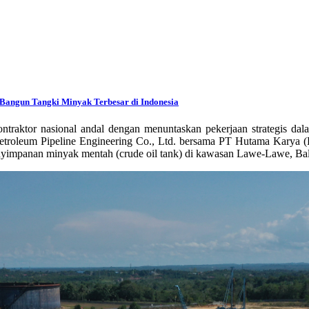
Bangun Tangki Minyak Terbesar di Indonesia
ntraktor nasional andal dengan menuntaskan pekerjaan strategis d
etroleum Pipeline Engineering Co., Ltd. bersama PT Hutama Karya (P
penyimpanan minyak mentah (crude oil tank) di kawasan Lawe-Lawe, Ba